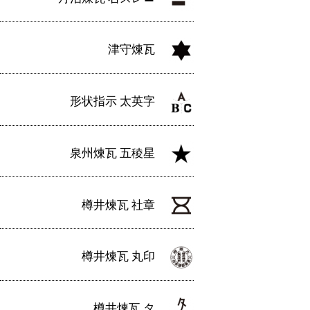
津守煉瓦
形状指示 太英字
泉州煉瓦 五稜星
樽井煉瓦 社章
樽井煉瓦 丸印
樽井煉瓦 タ