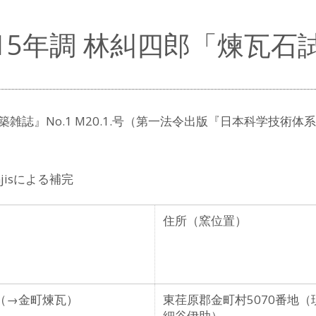
15年調 林糾四郎「煉瓦石
雑誌』No.1 M20.1.号（第一法令出版『日本科学技術体
ajisによる補完
住所（窯位置）
（→金町煉瓦）
東荏原郡金町村5070番地（
細谷伊助）