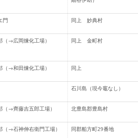
エ門
同上 妙典村
郎
（→広岡煉化工場）
同上 金町村
郎
（→和田煉化工場）
同上
石川島（現今竈なし）
郎
（→齊藤吉五郎工場）
北豊島郡豊島村
郎
（→石神伸右衛門工場）
同郡船方町29番地