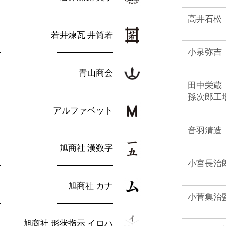
高井石松
若井煉瓦 井筒若
小泉弥吉
青山商会
田中栄蔵
孫次郎工
アルファベット
音羽清造
旭商社 漢数字
小宮長治
旭商社 カナ
小菅集治
旭商社 形状指示 イロハ