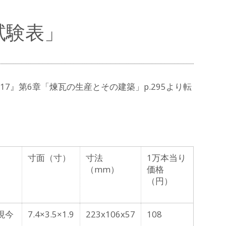
試験表」
系17』第6章「煉瓦の生産とその建築」p.295より転
寸面（寸）
寸法
1万本当り
（mm）
価格
（円）
現今
7.4×3.5×1.9
223x106x57
108