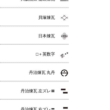
貝塚煉瓦
日本煉瓦
□＋英数字
丹治煉瓦 丸丹
丹治煉瓦 左ズレ〓
丹治煉瓦 右ズレ〓