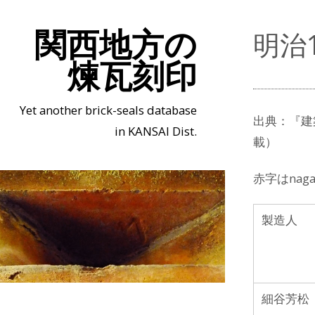
関西地方の
明治
煉瓦刻印
Yet another brick-seals database
出典：『建築
in KANSAI Dist.
載）
赤字
はnag
製造人
細谷芳松