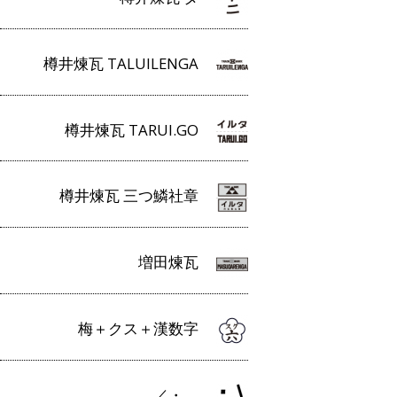
樽井煉瓦 TALUILENGA
樽井煉瓦 TARUI.GO
樽井煉瓦 三つ鱗社章
増田煉瓦
梅＋クス＋漢数字
／・＿