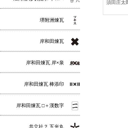
須田庄太
堺附洲煉瓦
岸和田煉瓦
岸和田煉瓦 岸×泉
岸和田煉瓦 棒添印
岸和田煉瓦 □＋漢数字
共立社？ 五光丸