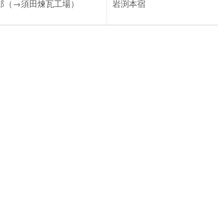
郎
（→須田煉瓦工場）
岩渕本宿