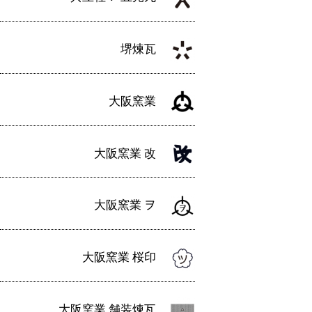
堺煉瓦
大阪窯業
大阪窯業 改
大阪窯業 ヲ
大阪窯業 桜印
大阪窯業 舗装煉瓦