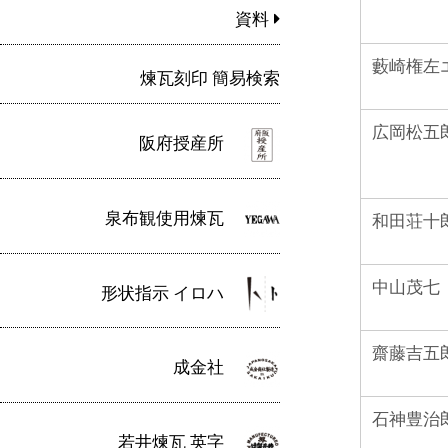
資料
藪崎権左
煉瓦刻印 簡易検索
広岡松五
阪府授産所
泉布観使用煉瓦
和田荘十
中山茂七
形状指示 イロハ
齋藤吉五
成金社
石神豊治
若井煉瓦 英字