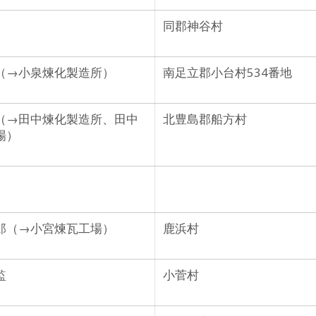
同郡神谷村
（→小泉煉化製造所）
南足立郡小台村534番地
（→田中煉化製造所、田中
北豊島郡船方村
場）
郎
（→小宮煉瓦工場）
鹿浜村
監
小菅村