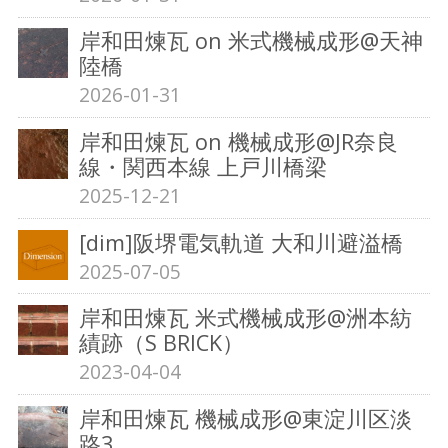
岸和田煉瓦 on 米式機械成形@天神
陸橋
2026-01-31
岸和田煉瓦 on 機械成形@JR奈良
線・関西本線 上戸川橋梁
2025-12-21
[dim]阪堺電気軌道 大和川避溢橋
2025-07-05
岸和田煉瓦 米式機械成形@洲本紡
績跡（S BRICK）
2023-04-04
岸和田煉瓦 機械成形@東淀川区淡
路3