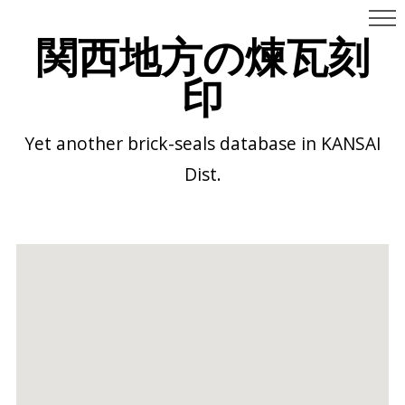
関西地方の煉瓦刻
印
Yet another brick-seals database in KANSAI
Dist.