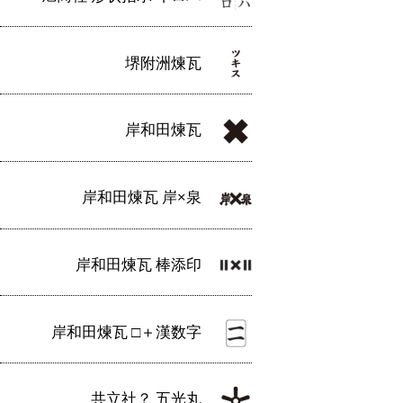
堺附洲煉瓦
岸和田煉瓦
岸和田煉瓦 岸×泉
岸和田煉瓦 棒添印
岸和田煉瓦 □＋漢数字
共立社？ 五光丸