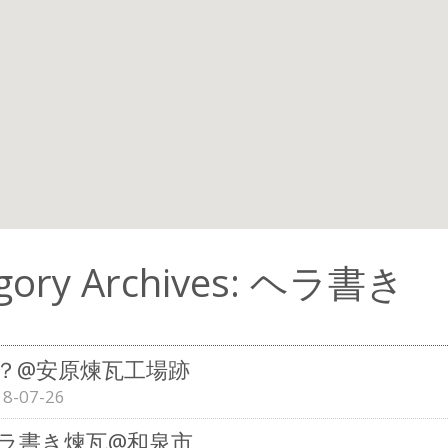
gory Archives: ヘラ書き
？@安原煉瓦工場跡
18-07-26
ラ書き煉瓦@和泉市