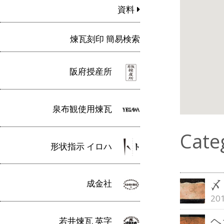
資料
煉瓦刻印 簡易検索
阪府授産所
泉布観使用煉瓦
Cate
形状指示 イロハ
〆
成金社
20
ヘ
若井煉瓦 英字