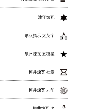
津守煉瓦
形状指示 太英字
泉州煉瓦 五稜星
樽井煉瓦 社章
樽井煉瓦 丸印
樽井煉瓦 タ