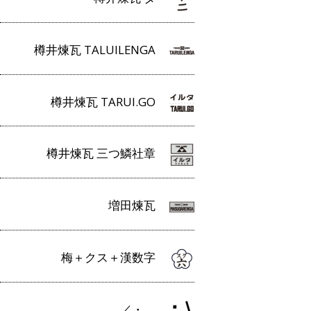
樽井煉瓦 TALUILENGA
樽井煉瓦 TARUI.GO
樽井煉瓦 三つ鱗社章
増田煉瓦
梅＋クス＋漢数字
／・＿