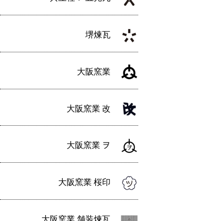
堺煉瓦
大阪窯業
大阪窯業 改
大阪窯業 ヲ
大阪窯業 桜印
大阪窯業 舗装煉瓦