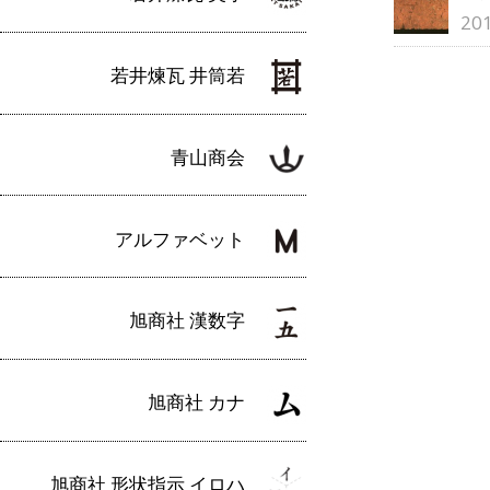
20
若井煉瓦 井筒若
青山商会
アルファベット
旭商社 漢数字
旭商社 カナ
旭商社 形状指示 イロハ