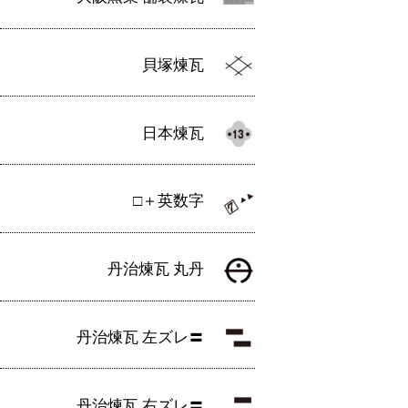
貝塚煉瓦
日本煉瓦
□＋英数字
丹治煉瓦 丸丹
丹治煉瓦 左ズレ〓
丹治煉瓦 右ズレ〓