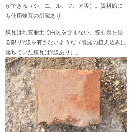
ができる（シ、ユ、ル、フ、ア等）。資料館に
も使用煉瓦の所蔵あり。
煉瓦は均質胎土で白斑を含まない。笠石裏を見
る限りY線を有さないようだ（裏庭の植え込みに
落ちていた煉瓦はY線あり）。