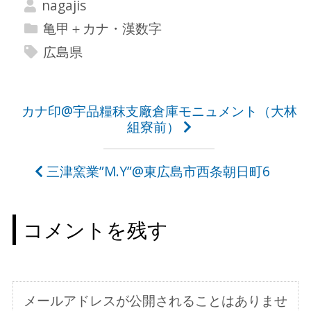
nagajis
亀甲＋カナ・漢数字
広島県
投
カナ印@宇品糧秣支廠倉庫モニュメント（大林
組寮前）
稿
ナ
三津窯業”M.Y”@東広島市西条朝日町6
ビ
ゲ
コメントを残す
ー
シ
ョ
メールアドレスが公開されることはありませ