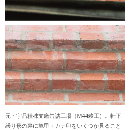
元・宇品糧秣支廠缶詰工場（M44竣工）。軒下
繰り形の裏に亀甲＋カナ印をいくつか見ること