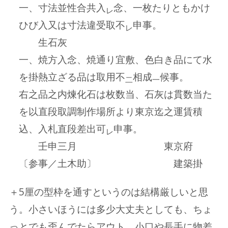
一、寸法並性合共入
念、一枚たりともかけ
レ
ひび入又は寸法違受取不
申事。
レ
生石灰
一、焼方入念、焼通り宜敷、色白き品にて水
を掛熱立ざる品は取用不
相成
候事。
二
一
右之品之内煉化石は枚数当、石灰は貫数当た
を以直段取調制作場所より東京迄之運賃積
込、入札直段差出可
申事。
レ
壬申三月 東京府
〔参事／土木助〕 建築掛
＋5厘の型枠を通すというのは結構厳しいと思
う。小さいほうには多少大丈夫としても、ちょ
っとでも歪んでたらアウト。小口や長手に物差