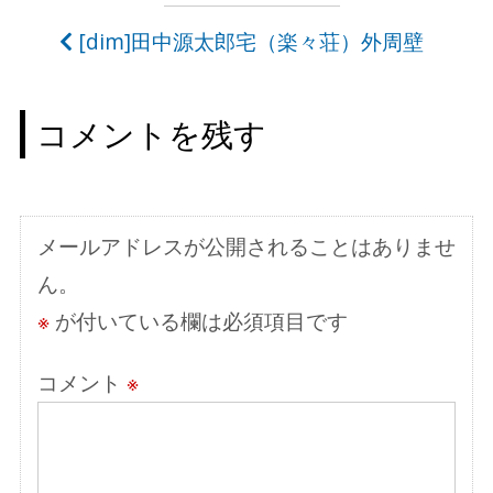
稿
[dim]田中源太郎宅（楽々荘）外周壁
ナ
ビ
コメントを残す
ゲ
ー
シ
メールアドレスが公開されることはありませ
ョ
ん。
ン
※
が付いている欄は必須項目です
コメント
※