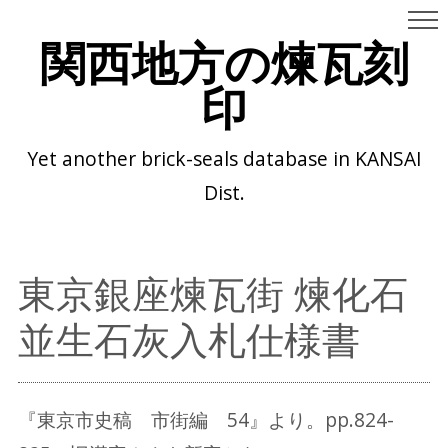
関西地方の煉瓦刻
印
Yet another brick-seals database in KANSAI
Dist.
東京銀座煉瓦街 煉化石
並生石灰入札仕様書
『東京市史稿 市街編 54』より。pp.824-