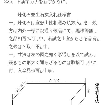
825。旧漢字カナを新字かなに。
煉化石並生石灰入札仕様書
一、煉化石は宜敷土性相選み焼方入
念、焼
レ
方は内外一様に焼通り候品にて、黒味等無
レ
之品相選み可
申、若試之上宜からざる品有
レ
レ
之候はヽ取上不
申。
レ
一、寸法は左の図之如く形通しを以て試み、
緩きもの形大く通らざるものは取捨可
申に
レ
付、入念見積可
申事。
レ