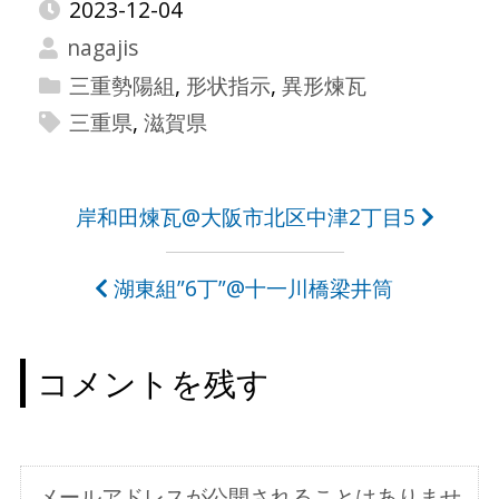
2023-12-04
nagajis
三重勢陽組
,
形状指示
,
異形煉瓦
三重県
,
滋賀県
投
岸和田煉瓦@大阪市北区中津2丁目5
稿
湖東組”6丁”@十一川橋梁井筒
ナ
ビ
コメントを残す
ゲ
ー
シ
メールアドレスが公開されることはありませ