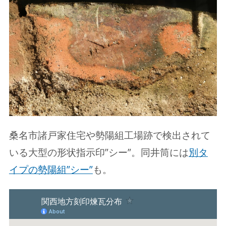
桑名市諸戸家住宅や勢陽組工場跡で検出されて
いる大型の形状指示印”シー”。同井筒には
別タ
イプの勢陽組”シー”
も。