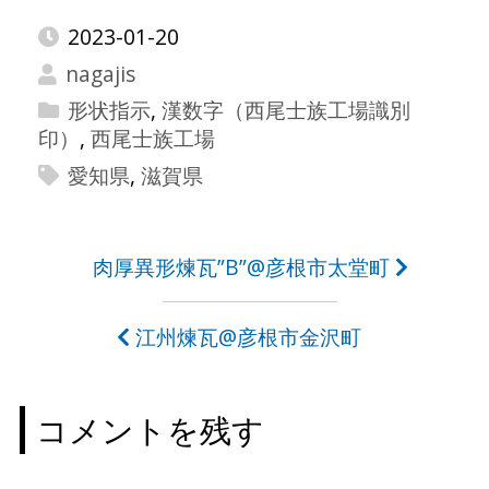
2023-01-20
nagajis
形状指示
,
漢数字（西尾士族工場識別
印）
,
西尾士族工場
愛知県
,
滋賀県
投
肉厚異形煉瓦”B”@彦根市太堂町
稿
江州煉瓦@彦根市金沢町
ナ
ビ
コメントを残す
ゲ
ー