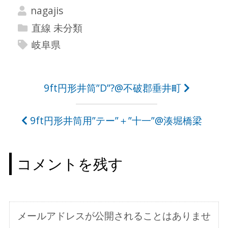
nagajis
直線 未分類
岐阜県
投
9ft円形井筒”D”?@不破郡垂井町
稿
9ft円形井筒用”テー”＋”十一”@湊堀橋梁
ナ
ビ
コメントを残す
ゲ
ー
シ
メールアドレスが公開されることはありませ
ョ