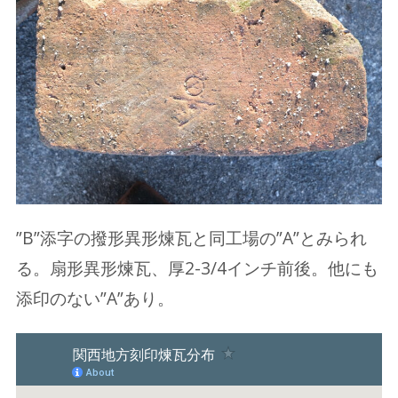
”B”添字の撥形異形煉瓦と同工場の”A”とみられ
る。扇形異形煉瓦、厚2-3/4インチ前後。他にも
添印のない”A”あり。