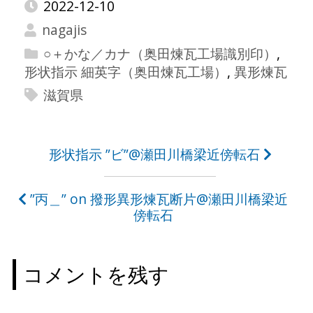
2022-12-10
nagajis
○＋かな／カナ（奥田煉瓦工場識別印）
,
形状指示 細英字（奥田煉瓦工場）
,
異形煉瓦
滋賀県
投
形状指示 ”ビ”@瀬田川橋梁近傍転石
稿
”丙＿” on 撥形異形煉瓦断片@瀬田川橋梁近
ナ
傍転石
ビ
ゲ
コメントを残す
ー
シ