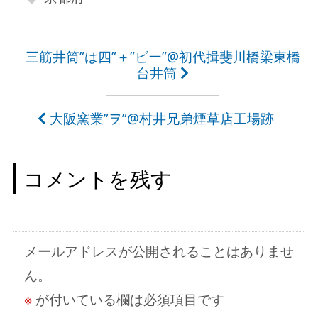
投
三筋井筒”は四”＋”ビー”@初代揖斐川橋梁東橋
台井筒
稿
ナ
大阪窯業”ヲ”@村井兄弟煙草店工場跡
ビ
ゲ
コメントを残す
ー
シ
ョ
メールアドレスが公開されることはありませ
ン
ん。
※
が付いている欄は必須項目です