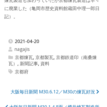
煉瓦製造も加わっていたが京都煉瓦製造は早々
に廃業した（亀岡市歴史資料館蔵田中理一郎日
記）。
2021-04-20
nagajis
京都煉瓦
,
京都製瓦
,
京都鉄道印（南桑煉
瓦）
,
新聞記事
,
資料
京都府
投
大阪毎日新聞 M30.6.12／M30の煉瓦好況
稿
大阪毎日新聞 M30.1.4 8面／樽井煉瓦製造所