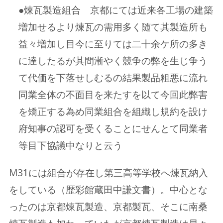
●煉瓦製造組合 京都にては近来各工場の建築
増加せるより煉瓦の需用多く随て其製造所も
益々増加し目今に至りては二十余ケ所の多き
に達したるが其間漸やく競争の弊を生じ争う
て代価を下落せしむるの結果製品粗悪に流れ
同業全体の不面目を来たすを以て今回此弊害
を矯正する為め同業組合を組織し規約を設け
府知事の認可を受くることにせんとて同業者
等目下協議中なりと云う
M31には組合が存在し第三高等学校へ煉瓦納入
をしている（歴彩館蔵田中謙文書）。中心とな
ったのは京都煉瓦製造、京都製瓦、そこに南桑