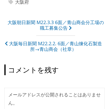
大阪府
投
大阪朝日新聞 M22.3.3 6面／青山商会分工場の
職工募集公告
稿
ナ
大阪毎日新聞 M22.2.2. 6面／青山煉化石製造
ビ
所→青山商会（社章）
ゲ
ー
コメントを残す
シ
ョ
ン
メールアドレスが公開されることはありませ
ん。