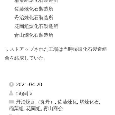
佐藤煉化石製造所
丹治煉化石製造所
花岡組煉化石製造所
青山煉化石製造所
リストアップされた工場は当時堺煉化石製造組
合を結成していた。
2021-04-20
nagajis
丹治煉瓦（丸丹）
,
佐藤煉瓦
,
堺煉化石
,
稲葉組
,
花岡組
,
青山商会