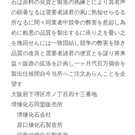
石は原料の良質と製造の熟練とにより其名声
の顕著なるは需要者諸君の夙に熟知せらるる
所なるに間々同業者中競争の弊害を惹起し為
めに粗悪の品質を製出するに依り之を憂い之
を挽回せんには一致団結し競争の弊害を除き
品質の改良と需要者諸君の便宜とを謀り将来
益々販路の拡張を計画し一ヶ月弐百万個余を
製出仕候間自今当所へご注文あらんことを企
望す
大阪府下堺区市ノ丁百四十三番地
堺煉化石同盟販売所
堺煉化石会社
原口煉化石製造所
稲葉組煉化石製造所