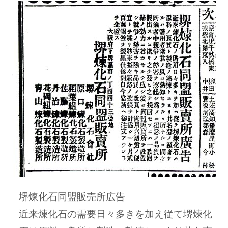
堺煉化石同盟販売所広告
近来煉化石の需要日々多きを加え従て堺煉化