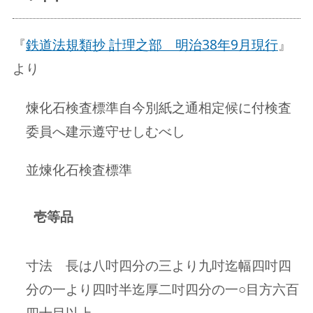
『
鉄道法規類抄 計理之部 明治38年9月現行
』
より
煉化石検査標準自今別紙之通相定候に付検査
委員へ建示遵守せしむべし
並煉化石検査標準
壱等品
寸法 長は八吋四分の三より九吋迄幅四吋四
分の一より四吋半迄厚二吋四分の一○目方六百
四十目以上