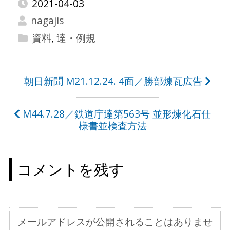
2021-04-03
nagajis
資料
,
達・例規
投
朝日新聞 M21.12.24. 4面／勝部煉瓦広告
稿
M44.7.28／鉄道庁達第563号 並形煉化石仕
ナ
様書並検査方法
ビ
ゲ
コメントを残す
ー
シ
ョ
メールアドレスが公開されることはありませ