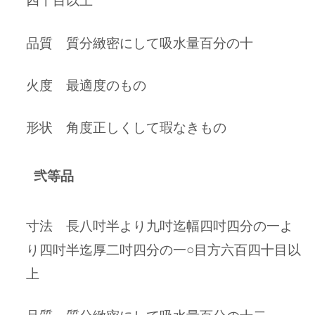
品質 質分緻密にして吸水量百分の十
火度 最適度のもの
形状 角度正しくして瑕なきもの
弐等品
寸法 長八吋半より九吋迄幅四吋四分の一よ
り四吋半迄厚二吋四分の一○目方六百四十目以
上