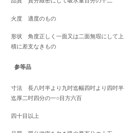
品質 質分緻密にして吸水量百分の十二
火度 適度のもの
形状 角度正しく一面又は二面無瑕にして上
積に差支なきもの
参等品
寸法 長八吋半より九吋迄幅四吋より四吋半
迄厚二吋四分の一○目方六百
四十目以上