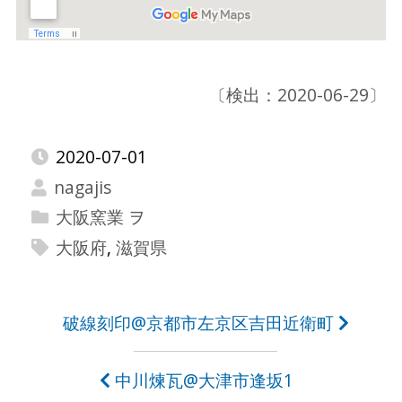
〔検出：2020-06-29〕
2020-07-01
nagajis
大阪窯業 ヲ
大阪府
,
滋賀県
投
破線刻印@京都市左京区吉田近衛町
稿
中川煉瓦@大津市逢坂1
ナ