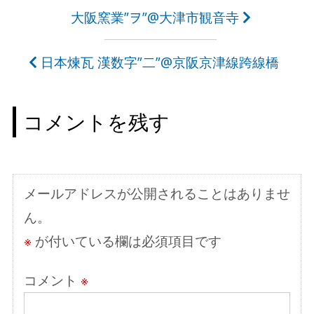
投
大阪窯業”ヲ”@大津市観音寺
稿
日本煉瓦 漢数字”二”@京阪京津線跨線橋
ナ
ビ
コメントを残す
ゲ
ー
シ
メールアドレスが公開されることはありませ
ョ
ん。
ン
※
が付いている欄は必須項目です
コメント
※