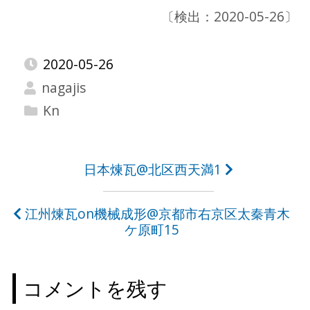
〔検出：2020-05-26〕
2020-05-26
nagajis
Kn
投
日本煉瓦@北区西天満1
稿
江州煉瓦on機械成形@京都市右京区太秦青木
ナ
ケ原町15
ビ
ゲ
コメントを残す
ー