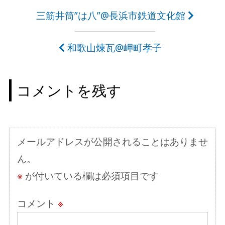
投
三筋井筒”は八”@長浜市鉄道文化館
稿
和歌山煉瓦@岬町孝子
ナ
ビ
コメントを残す
ゲ
ー
シ
メールアドレスが公開されることはありませ
ョ
ん。
ン
※
が付いている欄は必須項目です
コメント
※