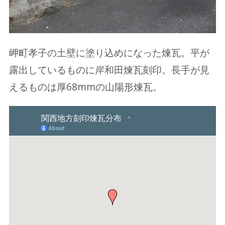
岬町孝子の土壁に塗り込めになった煉瓦。平が
露出しているものに岸和田煉瓦刻印。長手が見
えるものは厚68mmの山陽形煉瓦。