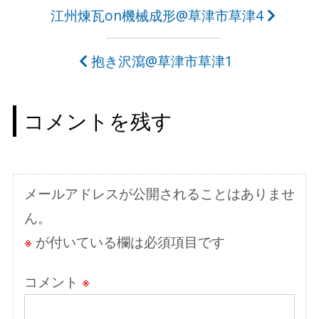
投
江州煉瓦on機械成形@草津市草津4
稿
抱き沢瀉@草津市草津1
ナ
ビ
コメントを残す
ゲ
ー
シ
メールアドレスが公開されることはありませ
ョ
ん。
ン
※
が付いている欄は必須項目です
コメント
※