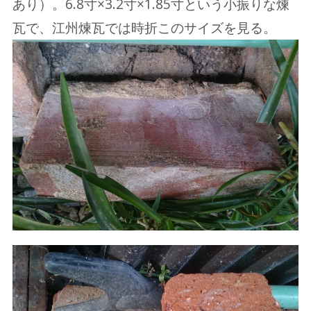
あり）。6.8寸×3.2寸×1.85寸という小振りな煉
瓦で、江州煉瓦では時折このサイズを見る。