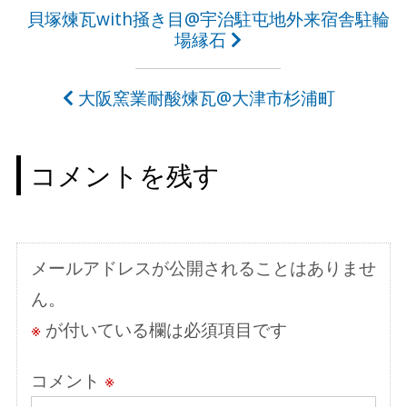
投
貝塚煉瓦with掻き目@宇治駐屯地外来宿舎駐輪
場縁石
稿
ナ
大阪窯業耐酸煉瓦@大津市杉浦町
ビ
ゲ
コメントを残す
ー
シ
ョ
メールアドレスが公開されることはありませ
ン
ん。
※
が付いている欄は必須項目です
コメント
※