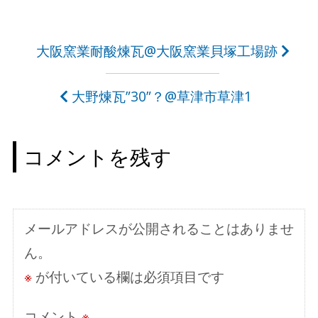
投
大阪窯業耐酸煉瓦@大阪窯業貝塚工場跡
稿
大野煉瓦”30”？@草津市草津1
ナ
ビ
コメントを残す
ゲ
ー
シ
メールアドレスが公開されることはありませ
ョ
ん。
ン
※
が付いている欄は必須項目です
コメント
※