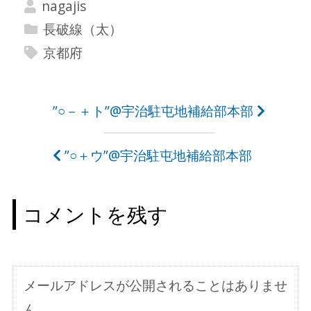
nagajis
長破線（太）
京都府
投
”○－＋ト”@宇治駐屯地補給部本部
稿
”○＋ウ”@宇治駐屯地補給部本部
ナ
ビ
コメントを残す
ゲ
ー
シ
メールアドレスが公開されることはありませ
ョ
ん。