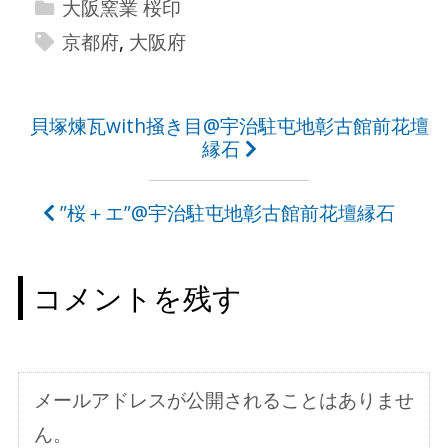
大阪窯業 桜印
京都府
,
大阪府
投
貝塚煉瓦with掻き目@宇治駐屯地彰古館前花壇
縁石
稿
ナ
”桜＋エ”@宇治駐屯地彰古館前花壇縁石
ビ
ゲ
コメントを残す
ー
シ
ョ
メールアドレスが公開されることはありませ
ン
ん。