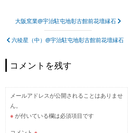
投
大阪窯業@宇治駐屯地彰古館前花壇縁石
稿
六稜星（中）@宇治駐屯地彰古館前花壇縁石
ナ
ビ
コメントを残す
ゲ
ー
シ
メールアドレスが公開されることはありませ
ョ
ん。
ン
※
が付いている欄は必須項目です
コメント
※