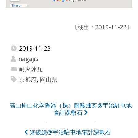
〔検出：2019-11-23〕
2019-11-23
nagajis
耐火煉瓦
京都府
,
岡山県
投
高山耕山化学陶器（株）耐酸煉瓦@宇治駐屯地
電計課敷石
稿
ナ
短破線@宇治駐屯地電計課敷石