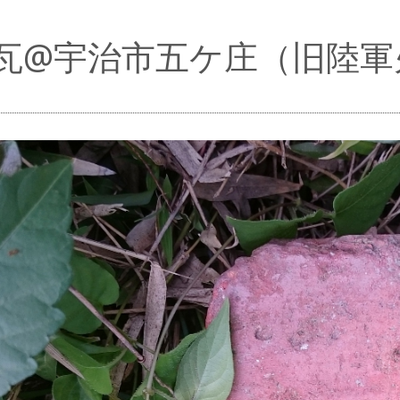
瓦@宇治市五ケ庄（旧陸軍