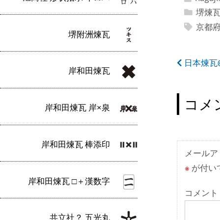
堺煉
京都
堺附洲煉瓦
投
日本煉瓦
岸和田煉瓦
稿
ナ
コメ
岸和田煉瓦 岸×泉
ビ
ゲ
岸和田煉瓦 棒添印
ー
メールア
※
が付い
シ
岸和田煉瓦 □＋漢数字
ョ
コメント
ン
共立社？ 五光丸