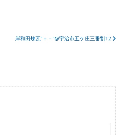
岸和田煉瓦”＋－”@宇治市五ケ庄三番割12