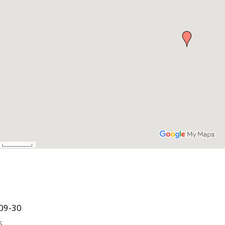
09-30
s