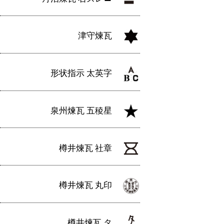
津守煉瓦
形状指示 太英字
泉州煉瓦 五稜星
樽井煉瓦 社章
樽井煉瓦 丸印
樽井煉瓦 タ