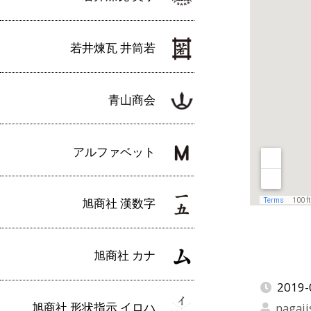
若井煉瓦 井筒若
青山商会
アルファベット
旭商社 漢数字
旭商社 カナ
2019-
旭商社 形状指示 イロハ
nagaji