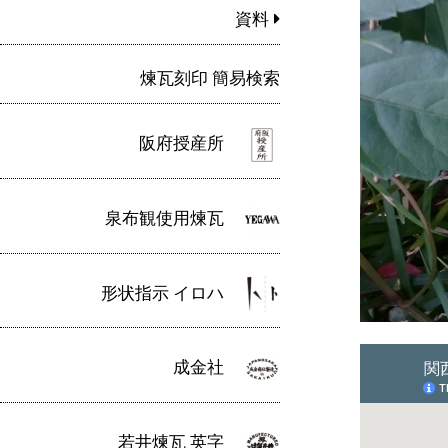
資料
煉瓦刻印 簡易検索
阪府授産所
泉布観使用煉瓦
形状指示 イロハ
成金社
若井煉瓦 英字