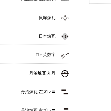
貝塚煉瓦
日本煉瓦
□＋英数字
丹治煉瓦 丸丹
丹治煉瓦 左ズレ〓
丹治煉瓦 右ズレ〓