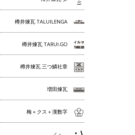
樽井煉瓦 TALUILENGA
樽井煉瓦 TARUI.GO
樽井煉瓦 三つ鱗社章
増田煉瓦
梅＋クス＋漢数字
／・＿