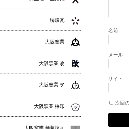
堺煉瓦
名前
大阪窯業
メール
大阪窯業 改
サイト
大阪窯業 ヲ
次回
大阪窯業 桜印
大阪窯業 舗装煉瓦