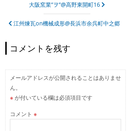
投
大阪窯業”ヲ”@高野東開町16
稿
江州煉瓦on機械成形@長浜市余呉町中之郷
ナ
ビ
コメントを残す
ゲ
ー
シ
メールアドレスが公開されることはありませ
ョ
ん。
ン
※
が付いている欄は必須項目です
コメント
※