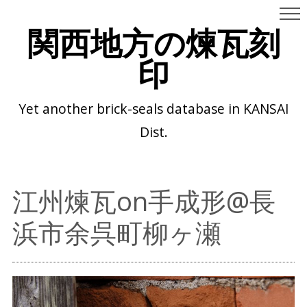
関西地方の煉瓦刻
印
Yet another brick-seals database in KANSAI
Dist.
江州煉瓦on手成形@長
浜市余呉町柳ヶ瀬