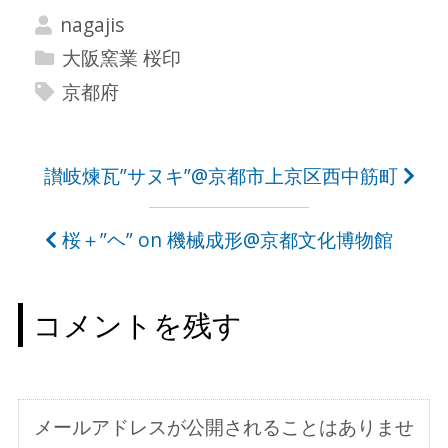
nagajis
大阪窯業 桜印
京都府
投
讃岐煉瓦”サヌキ”@京都市上京区西中筋町
稿
桜＋”ヘ” on 機械成形@京都文化博物館
ナ
ビ
コメントを残す
ゲ
ー
シ
メールアドレスが公開されることはありませ
ョ