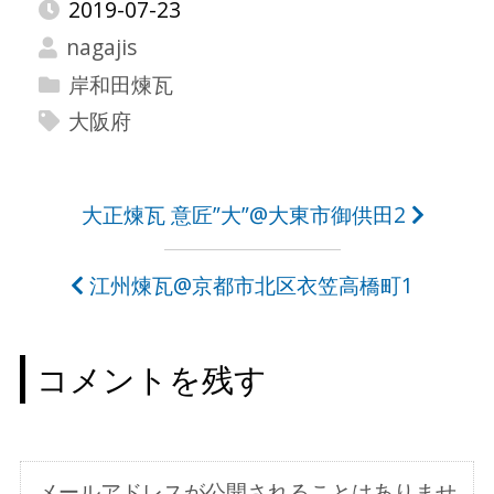
2019-07-23
nagajis
岸和田煉瓦
大阪府
投
大正煉瓦 意匠”大”@大東市御供田2
稿
江州煉瓦@京都市北区衣笠高橋町1
ナ
ビ
コメントを残す
ゲ
ー
シ
メールアドレスが公開されることはありませ