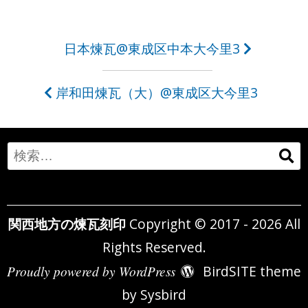
投
日本煉瓦@東成区中本大今里3
稿
岸和田煉瓦（大）@東成区大今里3
ナ
ビ
ゲ
Search
ー
for:
シ
関西地方の煉瓦刻印
Copyright © 2017 - 2026 All
ョ
Rights Reserved.
ン
Proudly powered by WordPress
BirdSITE theme
by
Sysbird