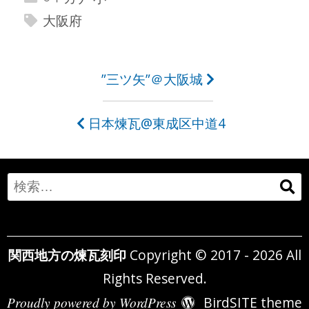
大阪府
投
”三ツ矢”＠大阪城
稿
日本煉瓦@東成区中道4
ナ
ビ
ゲ
Search
ー
for:
シ
関西地方の煉瓦刻印
Copyright © 2017 - 2026 All
ョ
Rights Reserved.
ン
Proudly powered by WordPress
BirdSITE theme