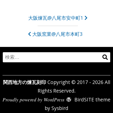
投
大阪煉瓦@八尾市安中町1
稿
大阪窯業@八尾市本町3
ナ
ビ
ゲ
Search
ー
for:
シ
関西地方の煉瓦刻印
Copyright © 2017 - 2026 All
ョ
Rights Reserved.
ン
Proudly powered by WordPress
BirdSITE theme
by
Sysbird