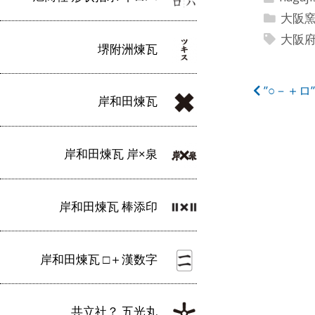
大阪
大阪
堺附洲煉瓦
投
”○－＋ロ
岸和田煉瓦
稿
ナ
岸和田煉瓦 岸×泉
ビ
ゲ
岸和田煉瓦 棒添印
ー
シ
岸和田煉瓦 □＋漢数字
ョ
ン
共立社？ 五光丸