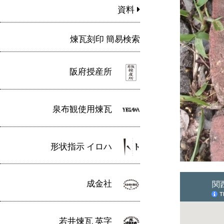
資料
煉瓦刻印 簡易検索
阪府授産所
泉布観使用煉瓦
形状指示 イロハ
成金社
若井煉瓦 英字