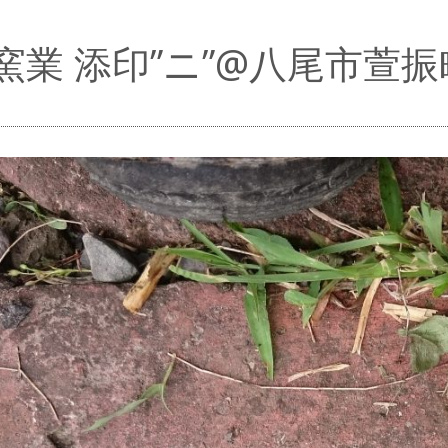
窯業 添印”ニ”@八尾市萱振