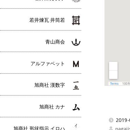
若井煉瓦 井筒若
青山商会
アルファベット
旭商社 漢数字
旭商社 カナ
2019-
旭商社 形状指示 イロハ
nagaji