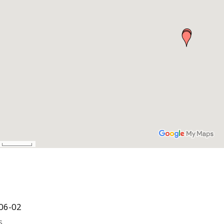
06-02
s