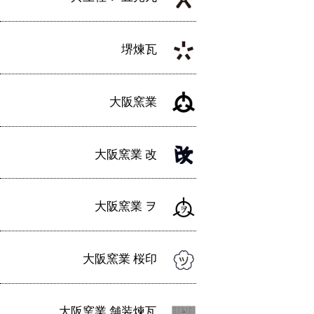
堺煉瓦
大阪窯業
大阪窯業 改
大阪窯業 ヲ
大阪窯業 桜印
大阪窯業 舗装煉瓦