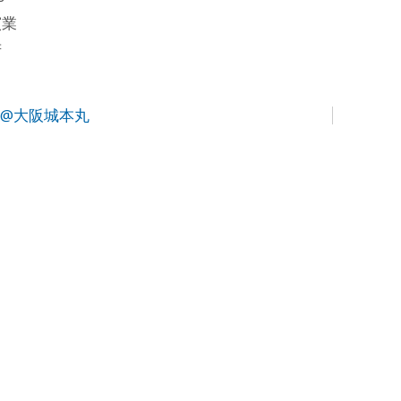
窯業
府
”@大阪城本丸