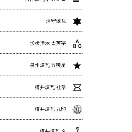
津守煉瓦
形状指示 太英字
泉州煉瓦 五稜星
樽井煉瓦 社章
樽井煉瓦 丸印
樽井煉瓦 タ