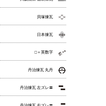
貝塚煉瓦
日本煉瓦
□＋英数字
丹治煉瓦 丸丹
丹治煉瓦 左ズレ〓
丹治煉瓦 右ズレ〓