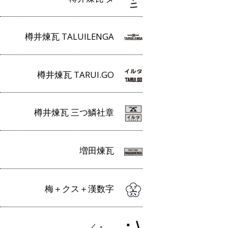
樽井煉瓦 TALUILENGA
樽井煉瓦 TARUI.GO
樽井煉瓦 三つ鱗社章
増田煉瓦
梅＋クス＋漢数字
／・＿