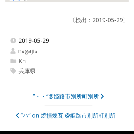
〔検出：2019-05-29〕
2019-05-29
nagajis
Kn
兵庫県
投
”・・”@姫路市別所町別所
稿
”ハ” on 焼損煉瓦 @姫路市別所町別所
ナ
ビ