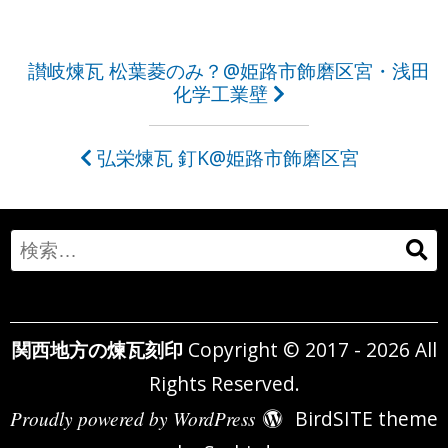
投
讃岐煉瓦 松葉菱のみ？@姫路市飾磨区宮・浅田
化学工業壁
稿
ナ
弘栄煉瓦 釘K@姫路市飾磨区宮
ビ
ゲ
Search
ー
for:
シ
ョ
関西地方の煉瓦刻印
Copyright © 2017 - 2026 All
ン
Rights Reserved.
Proudly powered by WordPress
BirdSITE theme