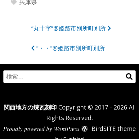
兵庫県
投
”丸十字”@姫路市別所町別所
稿
”・・”@姫路市別所町別所
ナ
ビ
ゲ
Search
ー
for:
シ
関西地方の煉瓦刻印
Copyright © 2017 - 2026 All
ョ
Rights Reserved.
ン
Proudly powered by WordPress
BirdSITE theme