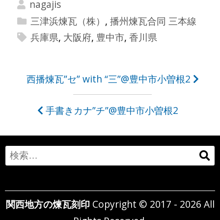
nagajis
三津浜煉瓦（株）
,
播州煉瓦合同 三本線
兵庫県
,
大阪府
,
豊中市
,
香川県
投
西播煉瓦”セ” with “三”@豊中市小曽根2
稿
手書きカナ”チ”@豊中市小曽根2
ナ
ビ
ゲ
Search
ー
for:
シ
関西地方の煉瓦刻印
Copyright © 2017 - 2026 All
ョ