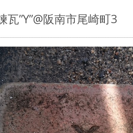
煉瓦”Y”@阪南市尾崎町3