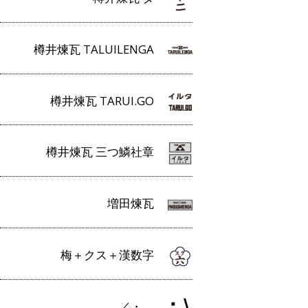
樽井煉瓦 TALUILENGA
樽井煉瓦 TARUI.GO
樽井煉瓦 三つ鱗社章
増田煉瓦
梅＋クス＋漢数字
／・＿