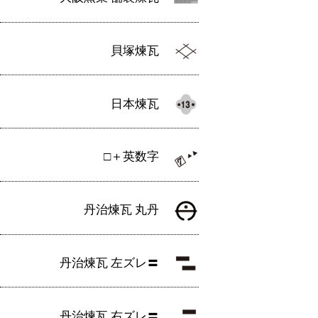
貝塚煉瓦
日本煉瓦
□＋英数字
丹治煉瓦 丸丹
丹治煉瓦 左ズレ〓
丹治煉瓦 右ズレ〓