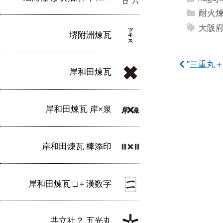
耐火
大阪
堺附洲煉瓦
投
”三重丸＋
岸和田煉瓦
稿
ナ
岸和田煉瓦 岸×泉
ビ
ゲ
岸和田煉瓦 棒添印
ー
シ
岸和田煉瓦 □＋漢数字
ョ
ン
共立社？ 五光丸