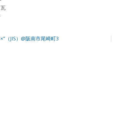
煉瓦
府
×”（JIS）@阪南市尾崎町3