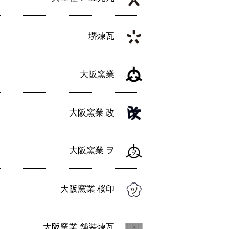
堺煉瓦
大阪窯業
大阪窯業 改
大阪窯業 ヲ
大阪窯業 桜印
大阪窯業 舗装煉瓦