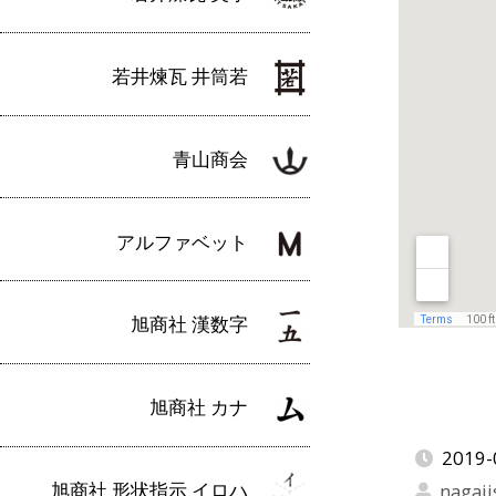
若井煉瓦 井筒若
青山商会
アルファベット
旭商社 漢数字
旭商社 カナ
2019-
旭商社 形状指示 イロハ
nagaji