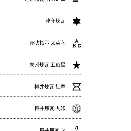
津守煉瓦
形状指示 太英字
泉州煉瓦 五稜星
樽井煉瓦 社章
樽井煉瓦 丸印
樽井煉瓦 タ