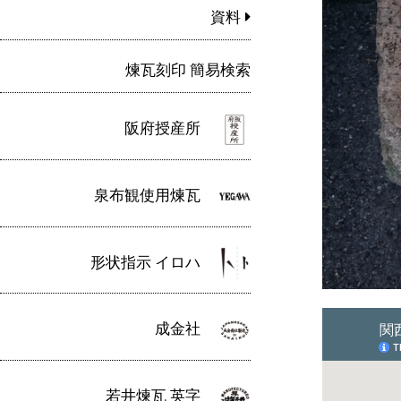
資料
煉瓦刻印 簡易検索
阪府授産所
泉布観使用煉瓦
形状指示 イロハ
成金社
若井煉瓦 英字