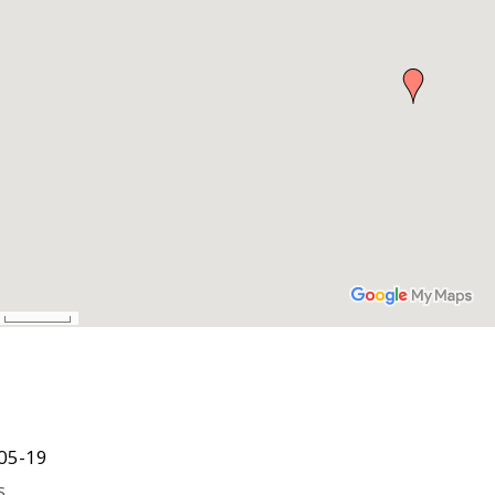
05-19
s