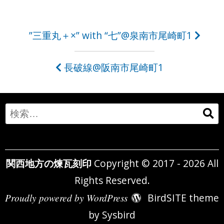
投
”三重丸＋×” with “七”@泉南市尾崎町1
稿
長破線@阪南市尾崎町1
ナ
ビ
ゲ
Search
ー
for:
シ
関西地方の煉瓦刻印
Copyright © 2017 - 2026 All
ョ
Rights Reserved.
ン
Proudly powered by WordPress
BirdSITE theme
by
Sysbird