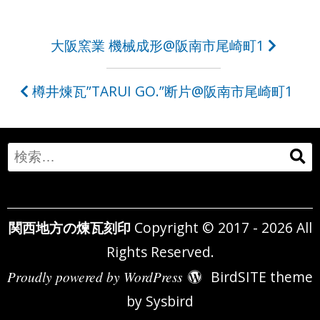
投
大阪窯業 機械成形@阪南市尾崎町1
稿
樽井煉瓦”TARUI GO.”断片@阪南市尾崎町1
ナ
ビ
ゲ
Search
ー
for:
シ
関西地方の煉瓦刻印
Copyright © 2017 - 2026 All
ョ
Rights Reserved.
ン
Proudly powered by WordPress
BirdSITE theme
by
Sysbird