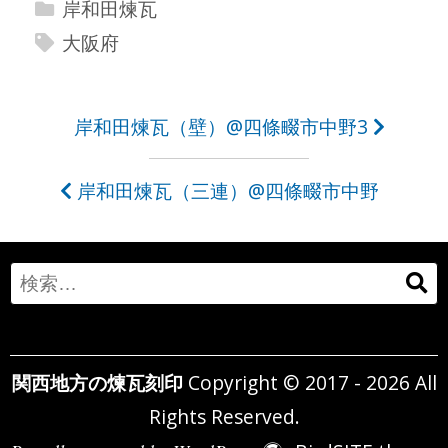
岸和田煉瓦
大阪府
投
岸和田煉瓦（壁）@四條畷市中野3
稿
岸和田煉瓦（三連）@四條畷市中野
ナ
ビ
ゲ
Search
ー
for:
シ
関西地方の煉瓦刻印
Copyright © 2017 - 2026 All
ョ
Rights Reserved.
ン