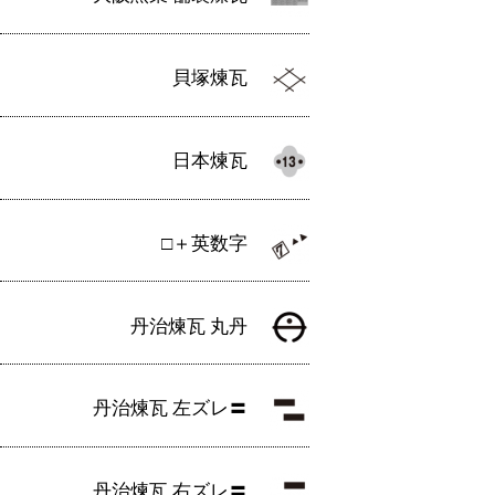
貝塚煉瓦
日本煉瓦
□＋英数字
丹治煉瓦 丸丹
丹治煉瓦 左ズレ〓
丹治煉瓦 右ズレ〓