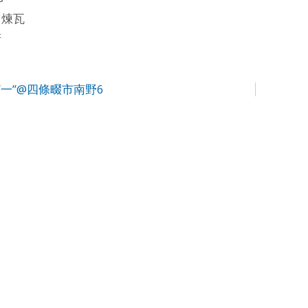
田煉瓦
府
”一”@四條畷市南野6