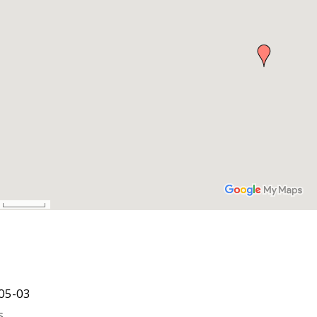
05-03
s