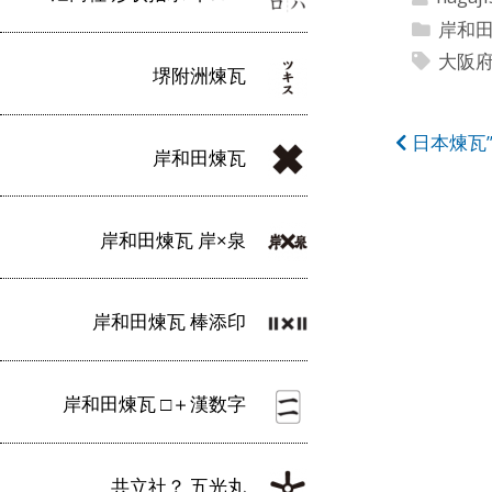
岸和
大阪
堺附洲煉瓦
投
日本煉瓦
岸和田煉瓦
稿
ナ
岸和田煉瓦 岸×泉
ビ
ゲ
岸和田煉瓦 棒添印
ー
シ
岸和田煉瓦 □＋漢数字
ョ
ン
共立社？ 五光丸