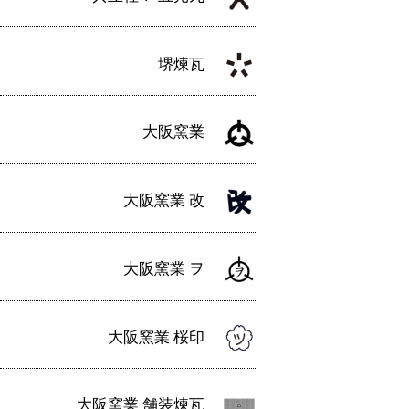
堺煉瓦
大阪窯業
大阪窯業 改
大阪窯業 ヲ
大阪窯業 桜印
大阪窯業 舗装煉瓦