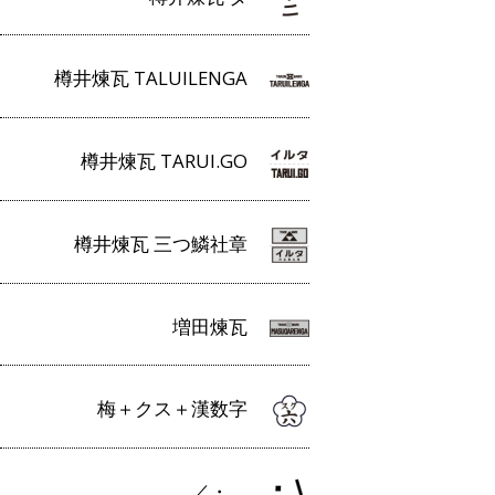
樽井煉瓦 TALUILENGA
樽井煉瓦 TARUI.GO
樽井煉瓦 三つ鱗社章
増田煉瓦
梅＋クス＋漢数字
／・＿