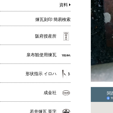
資料
煉瓦刻印 簡易検索
阪府授産所
泉布観使用煉瓦
形状指示 イロハ
成金社
若井煉瓦 英字