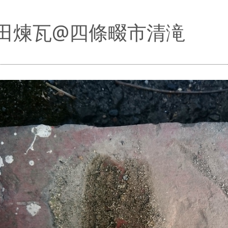
田煉瓦@四條畷市清滝