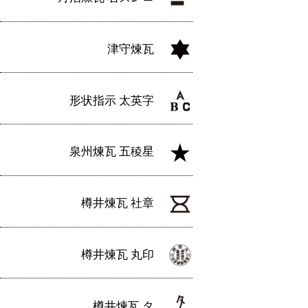
津守煉瓦
形状指示 太英字
泉州煉瓦 五稜星
樽井煉瓦 社章
樽井煉瓦 丸印
樽井煉瓦 タ