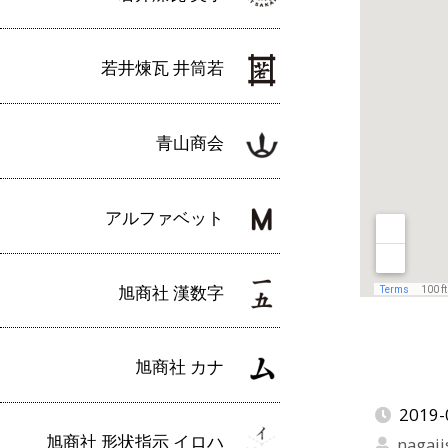
若井煉瓦 井筒若
青山商会
アルファベット
旭商社 漢数字
旭商社 カナ
2019-
旭商社 形状指示 イロハ
nagaji