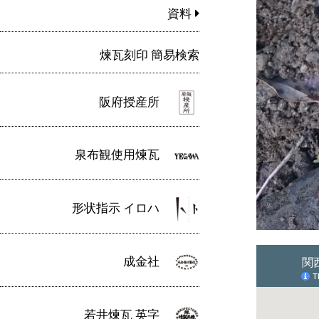
資料
煉瓦刻印 簡易検索
阪府授産所
泉布観使用煉瓦
形状指示 イロハ
成金社
若井煉瓦 英字