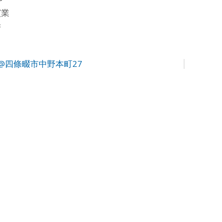
窯業
府
@四條畷市中野本町27