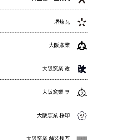
堺煉瓦
大阪窯業
大阪窯業 改
大阪窯業 ヲ
大阪窯業 桜印
大阪窯業 舗装煉瓦