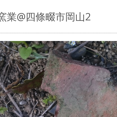
窯業@四條畷市岡山2