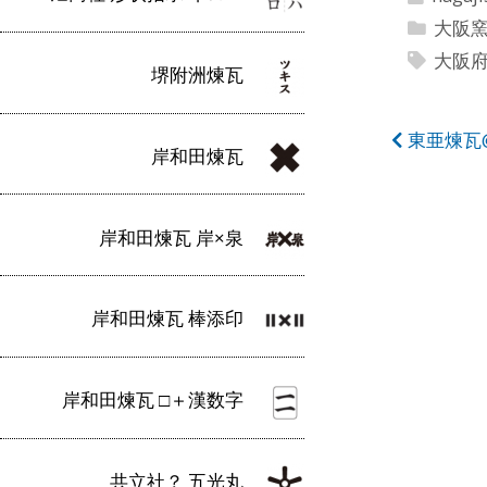
大阪
大阪
堺附洲煉瓦
投
東亜煉瓦
岸和田煉瓦
稿
ナ
岸和田煉瓦 岸×泉
ビ
ゲ
岸和田煉瓦 棒添印
ー
シ
岸和田煉瓦 □＋漢数字
ョ
ン
共立社？ 五光丸