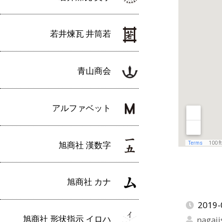
若井煉瓦 井筒若
青山商会
アルファベット
旭商社 漢数字
旭商社 カナ
2019-
旭商社 形状指示 イロハ
nagaji