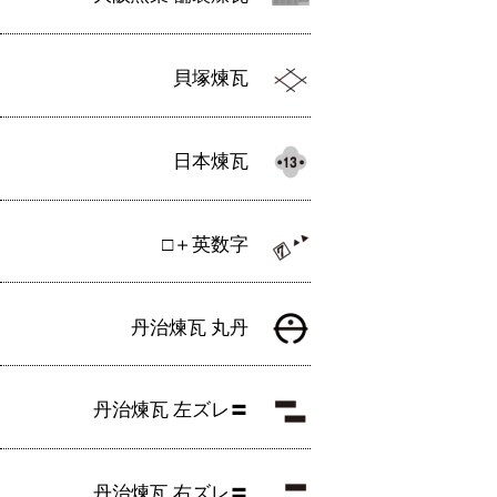
貝塚煉瓦
日本煉瓦
□＋英数字
丹治煉瓦 丸丹
丹治煉瓦 左ズレ〓
丹治煉瓦 右ズレ〓