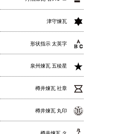
津守煉瓦
形状指示 太英字
泉州煉瓦 五稜星
樽井煉瓦 社章
樽井煉瓦 丸印
樽井煉瓦 タ