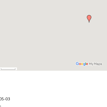
05-03
s