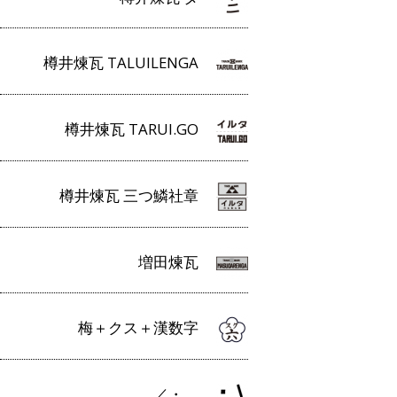
樽井煉瓦 TALUILENGA
樽井煉瓦 TARUI.GO
樽井煉瓦 三つ鱗社章
増田煉瓦
梅＋クス＋漢数字
／・＿