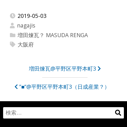
2019-05-03
nagajis
増田煉瓦？ MASUDA RENGA
大阪府
投
増田煉瓦@平野区平野本町3
稿
”■”@平野区平野本町3（日成産業？）
ナ
ビ
ゲ
Search
ー
for: