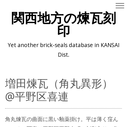
関西地方の煉瓦刻
印
Yet another brick-seals database in KANSAI
Dist.
増田煉瓦（角丸異形）
@平野区喜連
角丸煉瓦の曲面に黒い釉薬掛け。平は薄く窪ん