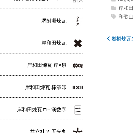
岸和
和歌
堺附洲煉瓦
投
岩橋煉瓦
岸和田煉瓦
稿
ナ
岸和田煉瓦 岸×泉
ビ
ゲ
岸和田煉瓦 棒添印
ー
シ
岸和田煉瓦 □＋漢数字
ョ
ン
共立社？ 五光丸