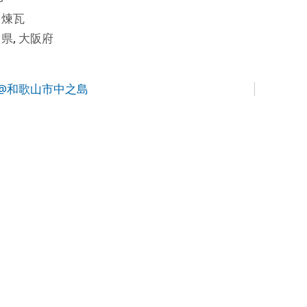
田煉瓦
山県
,
大阪府
@和歌山市中之島