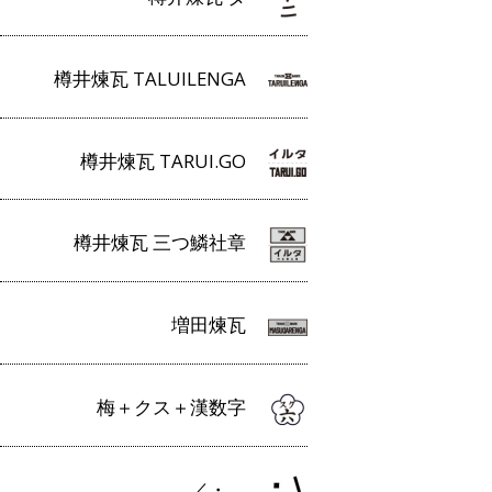
樽井煉瓦 TALUILENGA
樽井煉瓦 TARUI.GO
樽井煉瓦 三つ鱗社章
増田煉瓦
梅＋クス＋漢数字
／・＿