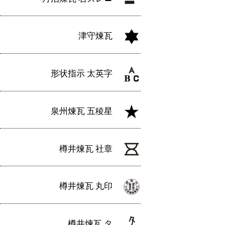
津守煉瓦
形状指示 太英字
泉州煉瓦 五稜星
樽井煉瓦 社章
樽井煉瓦 丸印
樽井煉瓦 タ