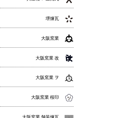
堺煉瓦
大阪窯業
大阪窯業 改
大阪窯業 ヲ
大阪窯業 桜印
大阪窯業 舗装煉瓦