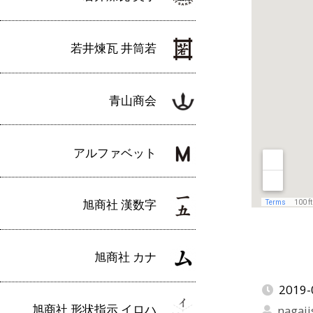
若井煉瓦 井筒若
青山商会
アルファベット
旭商社 漢数字
旭商社 カナ
2019-
旭商社 形状指示 イロハ
nagaji