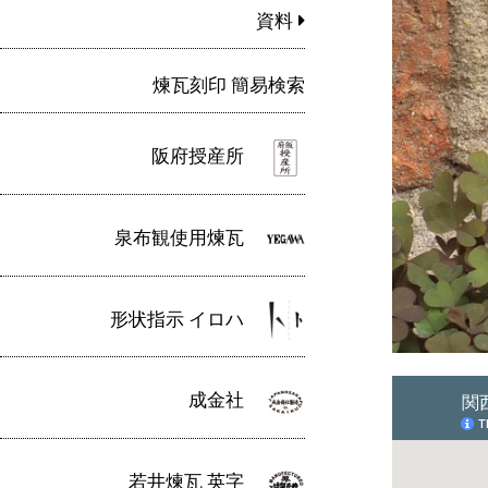
資料
煉瓦刻印 簡易検索
阪府授産所
泉布観使用煉瓦
形状指示 イロハ
成金社
若井煉瓦 英字