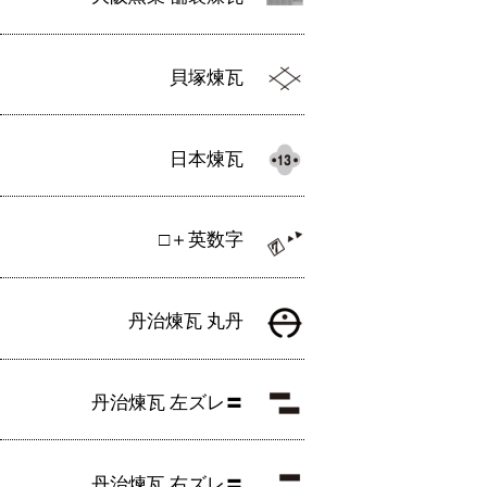
貝塚煉瓦
日本煉瓦
□＋英数字
丹治煉瓦 丸丹
丹治煉瓦 左ズレ〓
丹治煉瓦 右ズレ〓