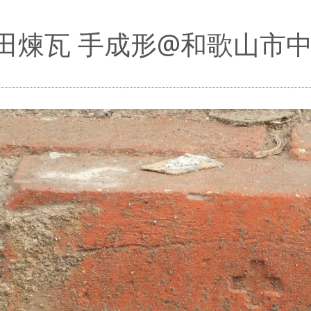
田煉瓦 手成形@和歌山市