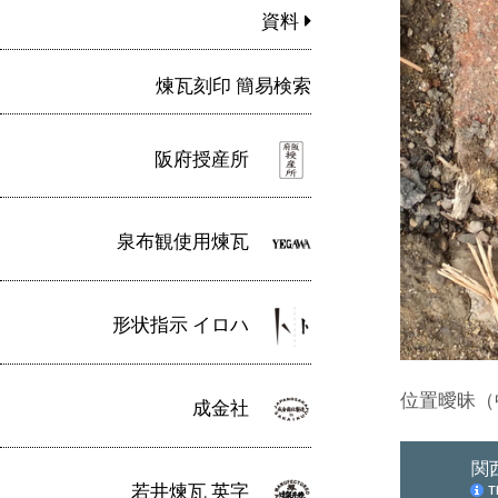
資料
煉瓦刻印 簡易検索
阪府授産所
泉布観使用煉瓦
形状指示 イロハ
位置曖昧（
成金社
若井煉瓦 英字