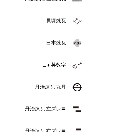
貝塚煉瓦
日本煉瓦
□＋英数字
丹治煉瓦 丸丹
丹治煉瓦 左ズレ〓
丹治煉瓦 右ズレ〓