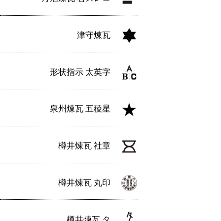
津守煉瓦
形状指示 太英字
泉州煉瓦 五稜星
樽井煉瓦 社章
樽井煉瓦 丸印
樽井煉瓦 タ