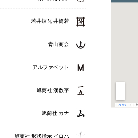
若井煉瓦 井筒若
青山商会
アルファベット
旭商社 漢数字
旭商社 カナ
旭商社 形状指示 イロハ