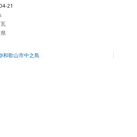
04-21
s
煉瓦
山県
@和歌山市中之島