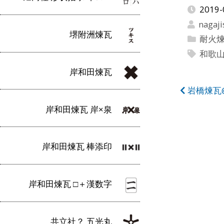
2019-
nagaji
堺附洲煉瓦
耐火
和歌
岸和田煉瓦
投
岩橋煉瓦
稿
岸和田煉瓦 岸×泉
ナ
ビ
岸和田煉瓦 棒添印
ゲ
ー
岸和田煉瓦 □＋漢数字
シ
ョ
共立社？ 五光丸