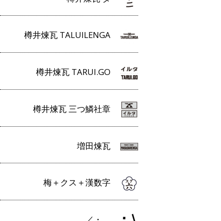
樽井煉瓦 TALUILENGA
樽井煉瓦 TARUI.GO
樽井煉瓦 三つ鱗社章
増田煉瓦
梅＋クス＋漢数字
／・＿