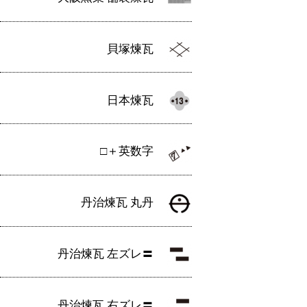
貝塚煉瓦
日本煉瓦
□＋英数字
丹治煉瓦 丸丹
丹治煉瓦 左ズレ〓
丹治煉瓦 右ズレ〓