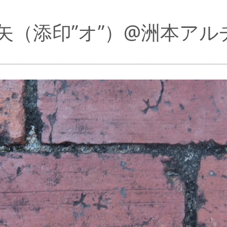
矢（添印”オ”）@洲本ア