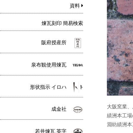
資料
煉瓦刻印 簡易検索
阪府授産所
泉布観使用煉瓦
形状指示 イロハ
大阪窯業、
成金社
績洲本工場
淵紡績洲本
若井煉瓦 英字