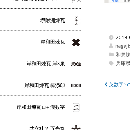
堺附洲煉瓦
2019-
岸和田煉瓦
nagaji
和泉
兵庫
岸和田煉瓦 岸×泉
投
英数字”6
岸和田煉瓦 棒添印
稿
ナ
岸和田煉瓦 □＋漢数字
ビ
ゲ
共立社？ 五光丸