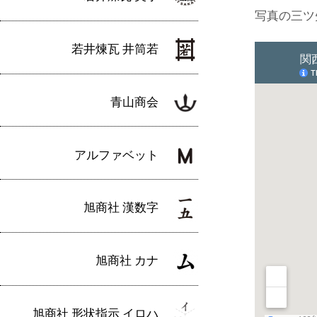
写真の三ツ
若井煉瓦 井筒若
青山商会
アルファベット
旭商社 漢数字
旭商社 カナ
旭商社 形状指示 イロハ