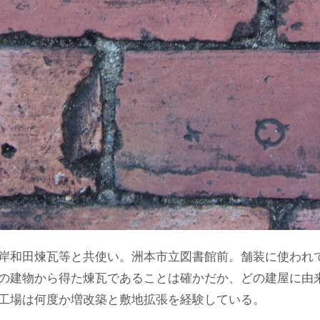
岸和田煉瓦等と共使い。洲本市立図書館前。舗装に使われ
の建物から得た煉瓦であることは確かだか、どの建屋に由
工場は何度か増改築と敷地拡張を経験している。