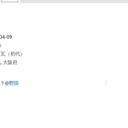
04-09
s
煉瓦（初代）
県
,
大阪府
”？@野田