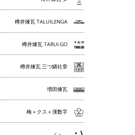
樽井煉瓦 TALUILENGA
樽井煉瓦 TARUI.GO
樽井煉瓦 三つ鱗社章
増田煉瓦
梅＋クス＋漢数字
／・＿