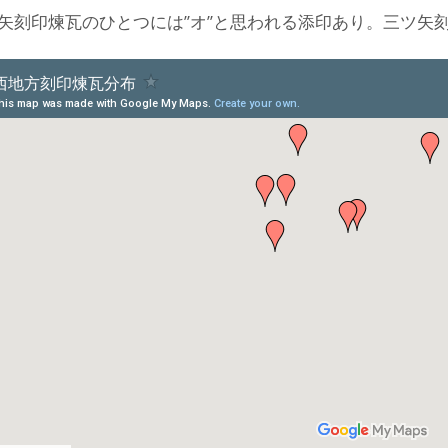
矢刻印煉瓦のひとつには”オ”と思われる添印あり。三ツ矢