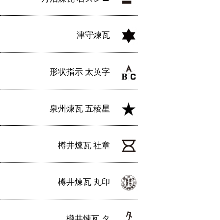
津守煉瓦
形状指示 太英字
泉州煉瓦 五稜星
樽井煉瓦 社章
樽井煉瓦 丸印
樽井煉瓦 タ