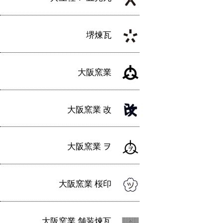
ー
シ
堺煉瓦
ョ
ン
大阪窯業
大阪窯業 改
大阪窯業 ヲ
大阪窯業 桜印
大阪窯業 舗装煉瓦