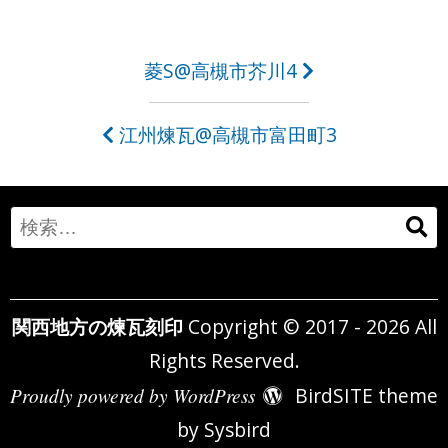
投
菱S@高槻市芥川4
稿
江州煉瓦@高槻市富田町3
ナ
ビ
ゲ
Search
ー
for:
シ
関西地方の煉瓦刻印
Copyright © 2017 - 2026 All
ョ
Rights Reserved.
ン
Proudly powered by WordPress
BirdSITE theme
by
Sysbird