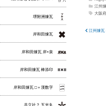
江州
大阪
堺附洲煉瓦
投
江州煉瓦 
岸和田煉瓦
稿
ナ
岸和田煉瓦 岸×泉
ビ
ゲ
岸和田煉瓦 棒添印
ー
シ
岸和田煉瓦 □＋漢数字
ョ
ン
共立社？ 五光丸