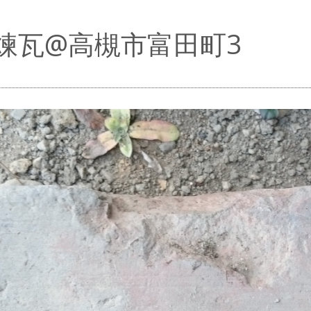
煉瓦@高槻市富田町3