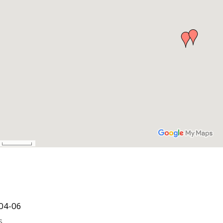
04-06
s