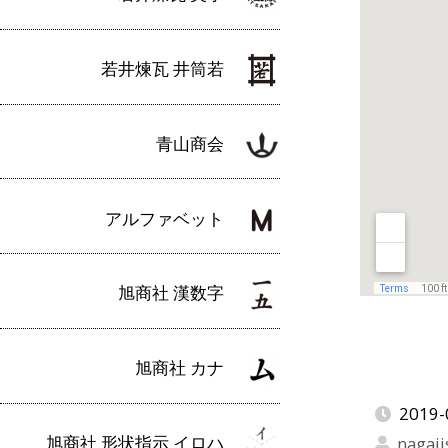
若井煉瓦 井筒若
青山商会
アルファベット
旭商社 漢数字
旭商社 カナ
2019-
旭商社 形状指示 イロハ
nagaji