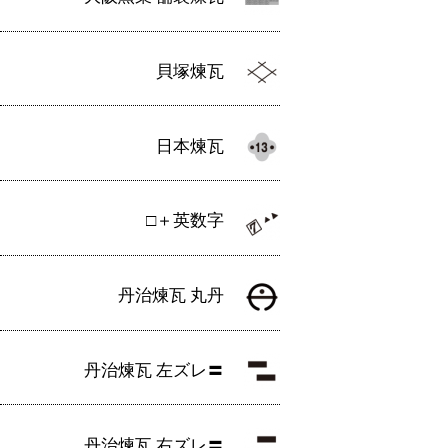
貝塚煉瓦
日本煉瓦
□＋英数字
丹治煉瓦 丸丹
丹治煉瓦 左ズレ〓
丹治煉瓦 右ズレ〓