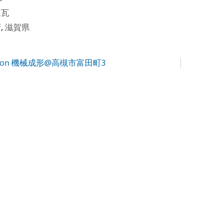
煉瓦
府
,
滋賀県
on 機械成形@高槻市富田町3