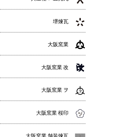
堺煉瓦
大阪窯業
大阪窯業 改
大阪窯業 ヲ
大阪窯業 桜印
大阪窯業 舗装煉瓦