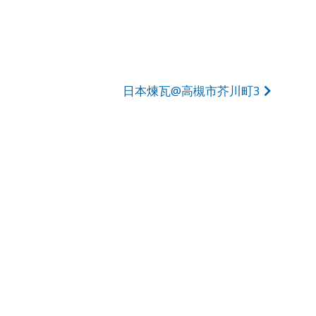
日本煉瓦@高槻市芥川町3