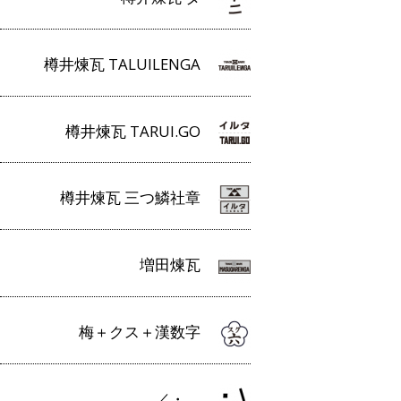
樽井煉瓦 TALUILENGA
樽井煉瓦 TARUI.GO
樽井煉瓦 三つ鱗社章
増田煉瓦
梅＋クス＋漢数字
／・＿