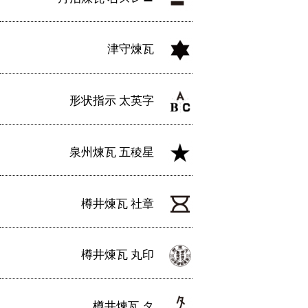
津守煉瓦
形状指示 太英字
泉州煉瓦 五稜星
樽井煉瓦 社章
樽井煉瓦 丸印
樽井煉瓦 タ