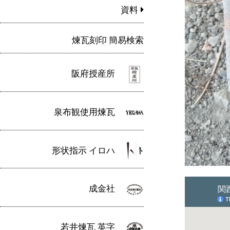
資料
煉瓦刻印 簡易検索
阪府授産所
泉布観使用煉瓦
形状指示 イロハ
成金社
若井煉瓦 英字