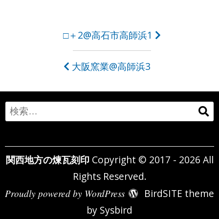
投
□＋2@高石市高師浜1
稿
大阪窯業@高師浜3
ナ
ビ
ゲ
Search
ー
for:
シ
関西地方の煉瓦刻印
Copyright © 2017 - 2026 All
ョ
Rights Reserved.
ン
Proudly powered by WordPress
BirdSITE theme
by
Sysbird