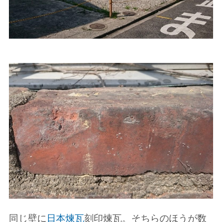
同じ壁に
日本煉瓦
刻印煉瓦。そちらのほうが数